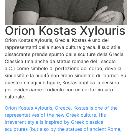
Orion Kostas Xylouris
Orion Kostas Xylouris, Grecia. Kostas è uno dei
rappresentanti della nuova cultura greca. Il suo stile
dissacrante prende spunto dalle sculture della Grecia
Classica (ma anche da statue romane del I secolo
a.C.) come simbolo di perfezione del corpo, dove la
sinuosità e la nudità non erano sinonimo di “porno”. Su
queste immagini e figure, Kostas applica la censura
per evidenziarne il ridicolo con un corto-circuito
culturale.
Orion Kostas Xylouris, Greece. Kostas is one of the
representatives of the new Greek culture. His
irreverent style is inspired by Greek classical
sculptures (but also by the statues of ancient Rome,